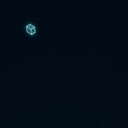
BBIN宝盈家具成立于二十世纪初，起初只是一家小型作
坊，专注于手工制作木家具。随着市场需求的增长，企业
逐渐扩大，开始引入现代化的生产设备与管理理念。如
今，BBIN宝盈家具不仅拥有强大的生产能力，更在设计上
持续创新，力求为消费者提供独一无二的家居体验。
设计理念：以人为本
BBIN宝盈家具的设计团队始终坚持“以人为本”的理念，注
重用户体验。每一件家具的设计都经过反复打磨，从功能
性到美观性，力求完美。无论是简约风格还是北欧风格，
BBIN宝盈家具总能精准捕捉到消费者的需求，提供量身定
制的解决方案。
成功案例分析
在过去的几年中，BBIN宝盈家具与多个大型房地产开发商