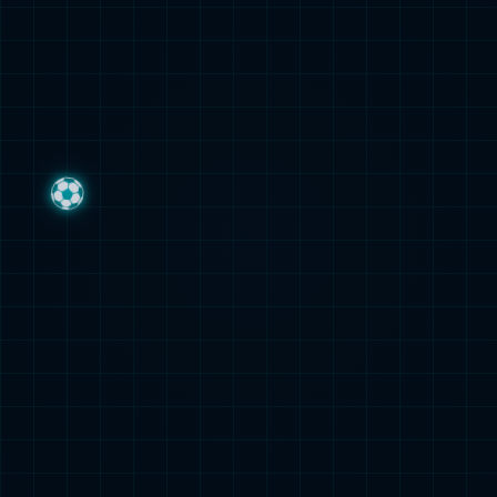
合作，通过为他们提供高品质的家居产品，成功打开了市
场。比如，某知名地产项目中，BBIN宝盈家具为每个户型
设计了不同风格的家具，满足了不同消费者的需求。最
终，该项目的销售额大幅提升，BBIN宝盈家具也因此赢得
了更多的市场份额。
创新与科技的结合
BBIN宝盈家具不断探索新材料与新技术的应用，例如使用
环保材料和智能家居技术。在一项新推出的智能沙发中，
消费者不仅可以通过手机控制沙发的温度，还可以调节其
形状，真是科技与舒适的完美结合！
市场反馈与品牌认可
消费者对BBIN宝盈家具的反馈相当积极，许多人表示，
BBIN宝盈家具的产品质量上乘，设计独特，值得信赖。此