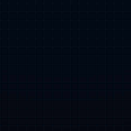
关键词：BBIN宝盈功能系列
BBIN宝盈家具：创新与品质的完美结合
2025-03-22
1007884230@qq.com
BBIN宝盈家居：行业案例中的璀璨明珠
8
2025-03-22
1007884230@qq.com
4001816818
9
4001816818